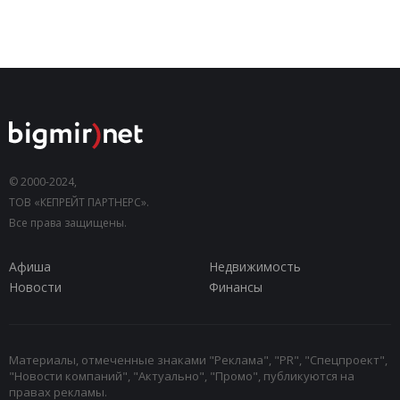
© 2000-2024,
ТОВ «КЕПРЕЙТ ПАРТНЕРС».
Все права защищены.
Афиша
Недвижимость
Новости
Финансы
Материалы, отмеченные знаками "Реклама", "PR", "Спецпроект",
"Новости компаний", "Актуально", "Промо", публикуются на
правах рекламы.