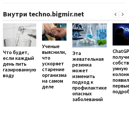
Внутри techno.bigmir.net
Ученые
ChatG
выяснили,
Что будет,
Эта
получ
что
если каждый
жевательная
собст
ускоряет
день пить
резинка
умную
старение
газированную
может
колонк
организма
воду
изменить
появил
на самом
подход к
первы
деле
профилактике
подро
опасных
заболеваний