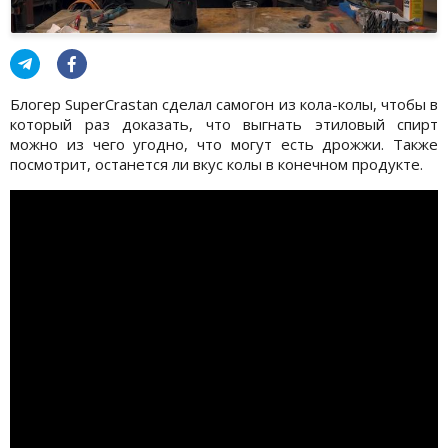
Блогер SuperCrastan сделал самогон из кола-колы, чтобы в
который раз доказать, что выгнать этиловый спирт
можно из чего угодно, что могут есть дрожжи. Также
посмотрит, останется ли вкус колы в конечном продукте.