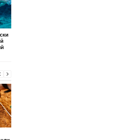
ски
Названы самые плавные
Лошадиные силы: те
ый
оболочки для Android
компьютера на
ый
производительност
Sega превратила
Магнитные бури,
ашли
легендарные консоли в
прогноз на 6, 7, 8