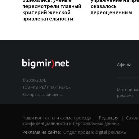
пересмотрели главный
оказалось
критерий женской
переоцененным
привлекательности
Афиша
© 2000-2024,
ТОВ «КЕПРЕЙТ ПАРТНЕРС».
Материалы,
Все права защищены.
рекламы.
Наши контакты и схема проезда
|
Редакция
|
Связа
конфиденциальности и персональных данных
Реклама на сайте:
Отдел продаж digital рекламы