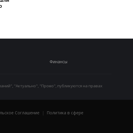
ю
наручные часы: фанаты
августа: подробност
оценят
по дням
Финансы
аний", "Актуально", "Промо", публикуются на правах
льское Соглашение
|
Политика в сфере