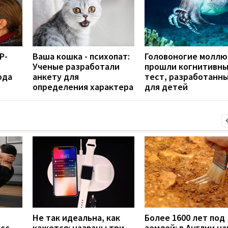
Р-
Ваша кошка - психопат:
Головоногие моллю
Ученые разработали
прошли когнитивн
ода
анкету для
тест, разработанн
определения характера
для детей
Не так идеальна, как
Более 1600 лет под
есс
кажется: названы три
землей: в Англии н