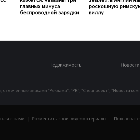
главных минуса
роскошную римску
беспроводной зарядки
виллу
Недвижимость
Новости
 отмеченные знаками "Реклама", "PR", "Спецпроект", "Новости комп
ться с нами
|
Разместить свои видеоматериалы
|
Пользовате