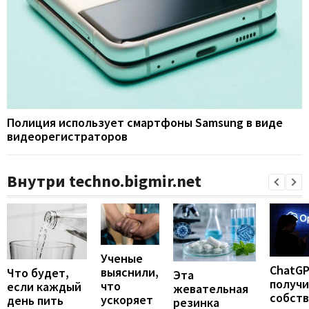
Полиция использует смартфоны Samsung в виде
видеорегистраторов
Внутри techno.bigmir.net
Ученые
ChatG
выяснили,
Что будет,
Эта
получ
что
если каждый
жевательная
собст
ускоряет
день пить
резинка