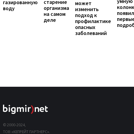
умную
старение
газированную
может
колонк
организма
воду
изменить
появил
на самом
подход к
первы
деле
профилактике
подро
опасных
заболеваний
© 2000-2024,
ТОВ «КЕПРЕЙТ ПАРТНЕРС».