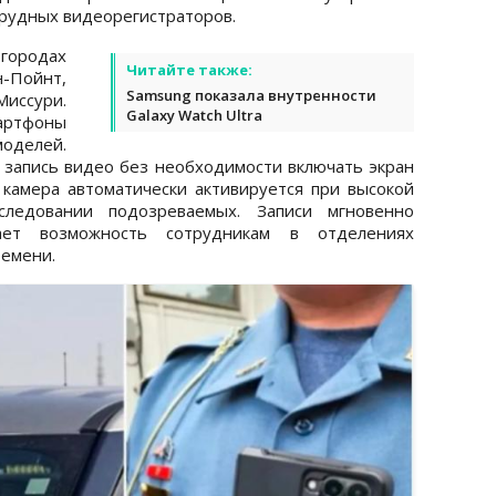
грудных видеорегистраторов.
городах
Читайте также:
Пойнт,
Samsung показала внутренности
ссури.
Galaxy Watch Ultra
тфоны
оделей.
ь запись видео без необходимости включать экран
 камера автоматически активируется при высокой
следовании подозреваемых. Записи мгновенно
ает возможность сотрудникам в отделениях
ремени.