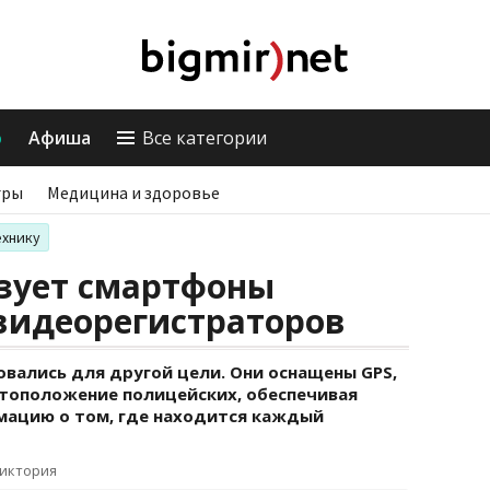
о
Афиша
Все категории
гры
Медицина и здоровье
ехнику
зует смартфоны
видеорегистраторов
вались для другой цели. Они оснащены GPS,
тоположение полицейских, обеспечивая
мацию о том, где находится каждый
Виктория