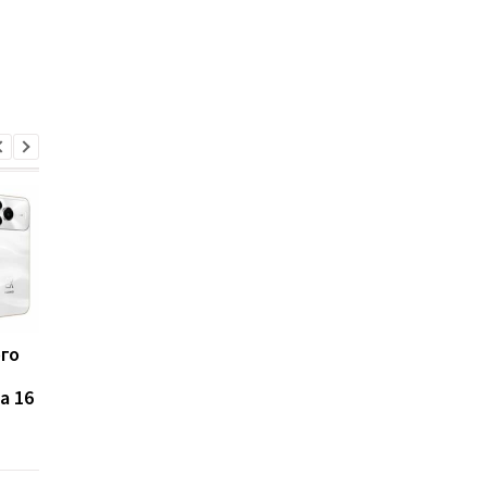
ого
Что будет, если
Ученые выяснили, ч
каждый день пить
ускоряет старение
a 16
газированную воду
организма на самом
деле