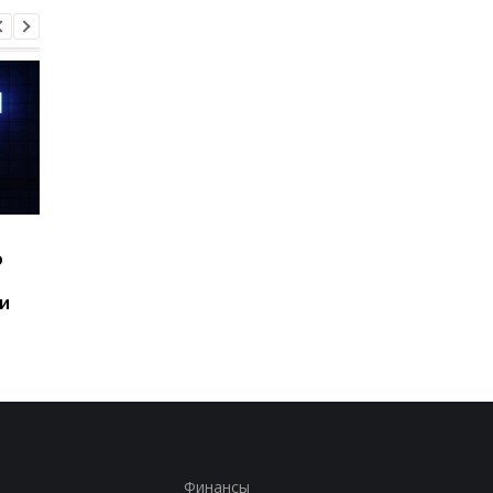
Шесть смартфонов за
Назван самый люби
ю
год: Nothing готовит
iPhone пользователе
самый масштабный
и это не новый флаг
и
запуск в своей истории
Финансы