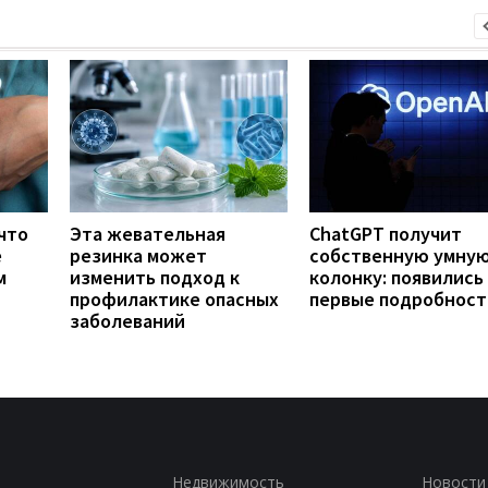
что
Эта жевательная
ChatGPT получит
е
резинка может
собственную умну
м
изменить подход к
колонку: появились
профилактике опасных
первые подробност
заболеваний
Недвижимость
Новости