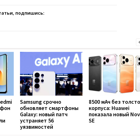
татьи, подпишись:
Redmi
Samsung срочно
8500 мАч без толст
тфон
обновляет смартфоны
корпуса: Huawei
Galaxy: новый патч
показала новый Nov
ли
устраняет 56
SE
уязвимостей