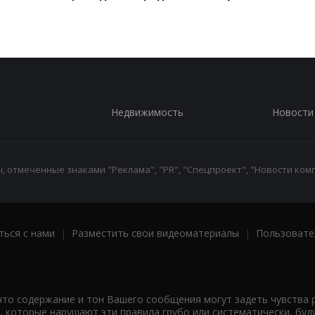
Недвижимость
Новости
 отмеченные знаками "Реклама", "PR", "Спецпроект", "Новости комп
ться с нами
|
Разместить свои видеоматериалы
|
Пользовате
что содержание и тон Вашего сообщения могут задеть чувства 
 которые нарушают эти правила грубо или систематически, буд