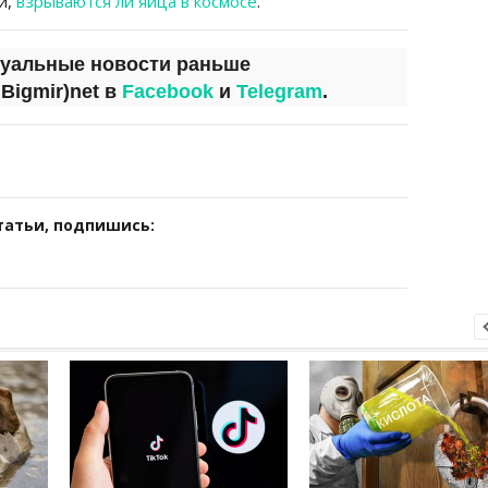
и,
взрываются ли яйца в космосе
.
туальные новости раньше
а
Bigmir)net
в
Facebook
и
Telegram
.
татьи, подпишись: