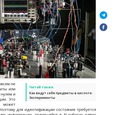
овсем не
Читай также:
биты или
Как ведут себя предметы в кислоте:
 нулем и
Эксперименты
ии. Это
в может
 поэтому для идентификации состояния требуется
ъем информации, хранящейся в N-кубитах равно