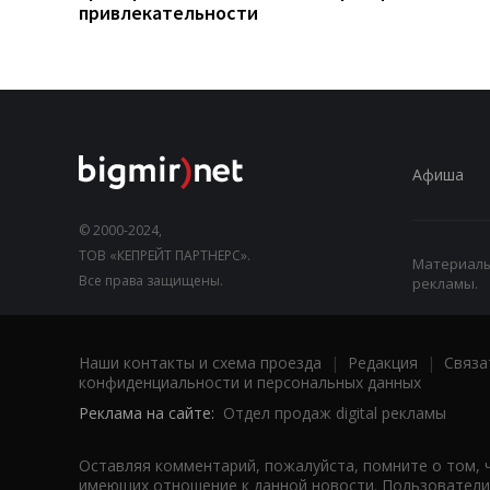
привлекательности
Афиша
© 2000-2024,
ТОВ «КЕПРЕЙТ ПАРТНЕРС».
Материалы,
Все права защищены.
рекламы.
Наши контакты и схема проезда
|
Редакция
|
Связа
конфиденциальности и персональных данных
Реклама на сайте:
Отдел продаж digital рекламы
Оставляя комментарий, пожалуйста, помните о том, 
имеющих отношение к данной новости. Пользователи,