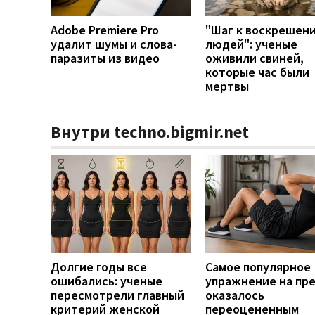
Adobe Premiere Pro
"Шаг к воскрешен
удалит шумы и слова-
людей": ученые
паразиты из видео
оживили свиней,
которые час были
мертвы
Внутри techno.bigmir.net
Долгие годы все
Самое популярное
ошибались: ученые
упражнение на пр
пересмотрели главный
оказалось
критерий женской
переоцененным