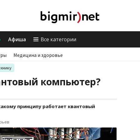
о
Афиша
Все категории
гры
Медицина и здоровье
ехнику
вантовый компьютер?
 какому принципу работает квантовый
орьев