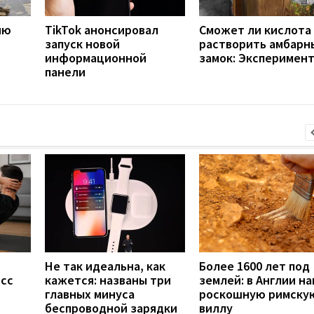
ию
TikTok анонсировал
Сможет ли кислота
запуск новой
растворить амбарн
информационной
замок: Эксперимен
панели
Не так идеальна, как
Более 1600 лет под
есс
кажется: названы три
землей: в Англии н
главных минуса
роскошную римску
беспроводной зарядки
виллу