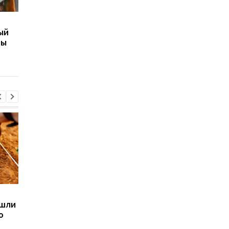
Заменили воду в
Что выдержит
ый
стиралке на жидкий
бронежилет из
ты
азот: Эксперименты
замороженных газет
Эксперименты
Sega превратила
Магнитные бури,
ашли
легендарные консоли в
прогноз на 6, 7, 8
ю
наручные часы: фанаты
августа: подробност
оценят
по дням