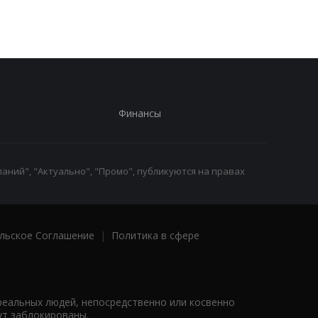
Финансы
аний", "Актуально", "Промо", публикуются на правах
льское Соглашение
|
Политика в сфере
реальных людей, непосредственно или косвенно
ут заблокированы.