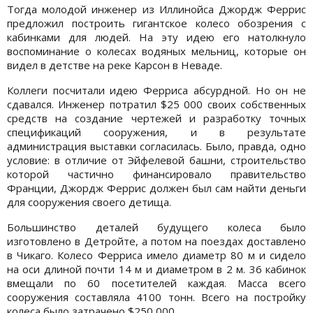
Тогда молодой инженер из Иллинойса Джордж Феррис
предложил построить гигантское колесо обозрения с
кабинками для людей. На эту идею его натолкнуло
воспоминание о колесах водяных мельниц, которые он
видел в детстве на реке Карсон в Неваде.
Коллеги посчитали идею Ферриса абсурдной. Но он не
сдавался. Инженер потратил $25 000 своих собственных
средств на создание чертежей и разработку точных
спецификаций сооружения, и в результате
администрация выставки согласилась. Было, правда, одно
условие: в отличие от Эйфелевой башни, строительство
которой частично финансировало правительство
Франции, Джордж Феррис должен был сам найти деньги
для сооружения своего детища.
Большинство деталей будущего колеса было
изготовлено в Детройте, а потом на поездах доставлено
в Чикаго. Колесо Ферриса имело диаметр 80 м и сидело
на оси длиной почти 14 м и диаметром в 2 м. 36 кабинок
вмещали по 60 посетителей каждая. Масса всего
сооружения составляла 4100 тонн. Всего на постройку
колеса было затрачено $250 000.