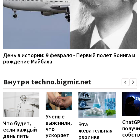
День в истории: 9 февраля - Первый полет Боинга и
рождение Майбаха
Внутри techno.bigmir.net
Ученые
ChatG
выяснили,
Что будет,
Эта
получ
что
если каждый
жевательная
собст
ускоряет
день пить
резинка