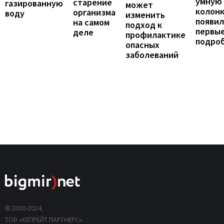
умную
старение
газированную
может
колонк
организма
воду
изменить
появил
на самом
подход к
первы
деле
профилактике
подро
опасных
заболеваний
© 2000-2024,
ТОВ «КЕПРЕЙТ ПАРТНЕРС».