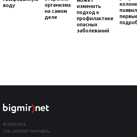
колонк
организма
воду
изменить
появил
на самом
подход к
первы
деле
профилактике
подро
опасных
заболеваний
© 2000-2024,
ТОВ «КЕПРЕЙТ ПАРТНЕРС».