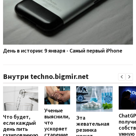
День в истории: 9 января - Самый первый iPhone
Внутри techno.bigmir.net
Ученые
ChatG
выяснили,
Что будет,
Эта
получ
что
если каждый
жевательная
собст
ускоряет
день пить
резинка
умную
старение
газированную
может