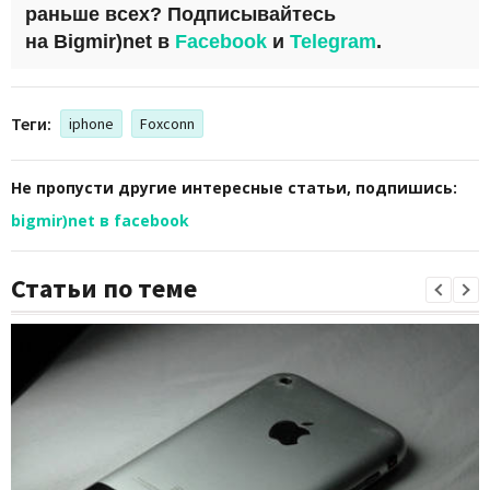
раньше всех?
Подписывайтесь
на
Bigmir)net
в
Facebook
и
Telegram
.
Теги:
iphone
Foxconn
Не пропусти другие интересные статьи, подпишись:
bigmir)net в facebook
Статьи по теме