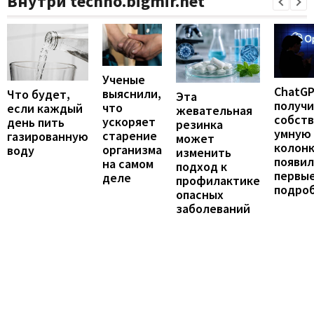
Внутри techno.bigmir.net
Ученые
ChatG
выяснили,
Что будет,
Эта
получ
что
если каждый
жевательная
собст
ускоряет
день пить
резинка
умную
старение
газированную
может
колонк
организма
воду
изменить
появил
на самом
подход к
первы
деле
профилактике
подро
опасных
заболеваний