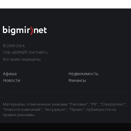
© 2000-2024,
ТОВ «КЕПРЕЙТ ПАРТНЕРС».
Все права защищены.
Афиша
Недвижимость
Новости
Финансы
Материалы, отмеченные знаками "Реклама", "PR", "Спецпроект",
"Новости компаний", "Актуально", "Промо", публикуются на
правах рекламы.