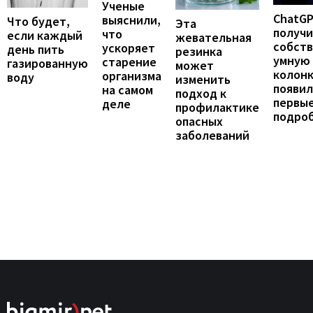
Ученые
ChatG
выяснили,
Что будет,
Эта
получ
что
если каждый
жевательная
собст
ускоряет
день пить
резинка
умную
старение
газированную
может
колонк
организма
воду
изменить
появил
на самом
подход к
первы
деле
профилактике
подро
опасных
заболеваний