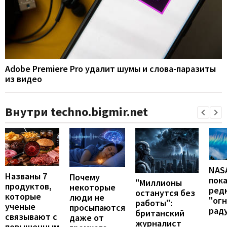
Adobe Premiere Pro удалит шумы и слова-паразиты
из видео
Внутри techno.bigmir.net
NAS
Названы 7
Почему
пок
"Миллионы
продуктов,
некоторые
ред
останутся без
которые
люди не
"ог
работы":
ученые
просыпаются
рад
британский
связывают с
даже от
журналист
повышенным