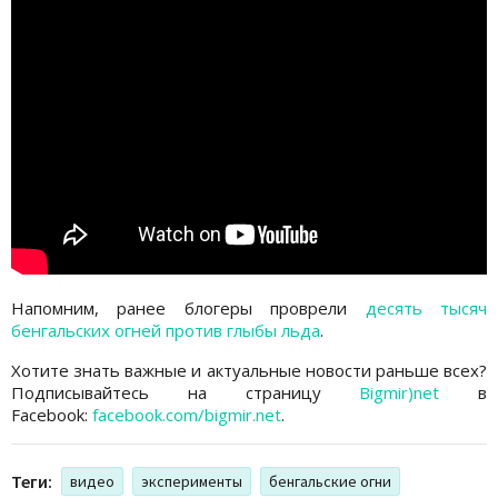
Напомним, ранее блогеры проврели
десять тысяч
бенгальских огней против глыбы льда
.
Хотите знать важные и актуальные новости раньше всех?
Подписывайтесь на страницу
Bigmir)net
в
Facebook:
facebook.com/bigmir.net
.
Теги:
видео
эксперименты
бенгальские огни