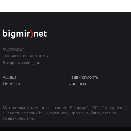
© 2000-2024,
ТОВ «КЕПРЕЙТ ПАРТНЕРС».
Все права защищены.
Афиша
Недвижимость
Новости
Финансы
Материалы, отмеченные знаками "Реклама", "PR", "Спецпроект",
"Новости компаний", "Актуально", "Промо", публикуются на
правах рекламы.