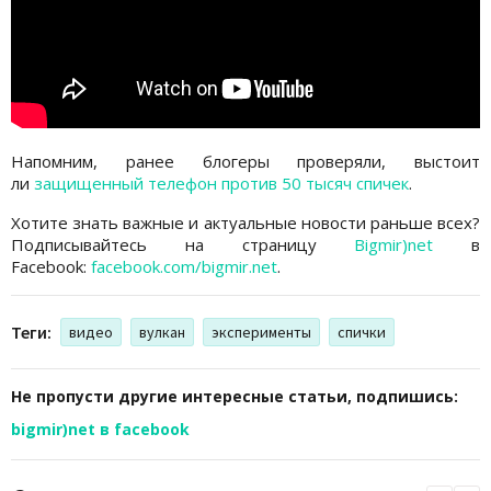
Напомним, ранее блогеры проверяли, выстоит
ли
защищенный телефон против 50 тысяч спичек
.
Хотите знать важные и актуальные новости раньше всех?
Подписывайтесь на страницу
Bigmir)net
в
Facebook:
facebook.com/bigmir.net
.
Теги:
видео
вулкан
эксперименты
спички
Не пропусти другие интересные статьи, подпишись:
bigmir)net в facebook