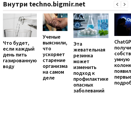
Внутри techno.bigmir.net
Ученые
ChatG
выяснили,
Что будет,
Эта
получ
что
если каждый
жевательная
собст
ускоряет
день пить
резинка
умную
старение
газированную
может
колонк
организма
воду
изменить
появил
на самом
подход к
первы
деле
профилактике
подро
опасных
заболеваний