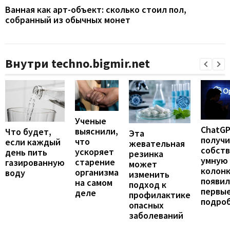
Ванная как арт-объект: сколько стоил пол,
собранный из обычных монет
Внутри techno.bigmir.net
Ученые
ChatG
выяснили,
Что будет,
Эта
получ
что
если каждый
жевательная
собст
ускоряет
день пить
резинка
умную
старение
газированную
может
колонк
организма
воду
изменить
появил
на самом
подход к
первы
деле
профилактике
подро
опасных
заболеваний