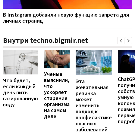
В Instagram добавили новую функцию запрета для
личных страниц
Внутри techno.bigmir.net
Ученые
ChatG
выяснили,
Что будет,
Эта
получ
что
если каждый
жевательная
собст
ускоряет
день пить
резинка
умную
старение
газированную
может
колонк
организма
воду
изменить
появил
на самом
подход к
первы
деле
профилактике
подро
опасных
заболеваний