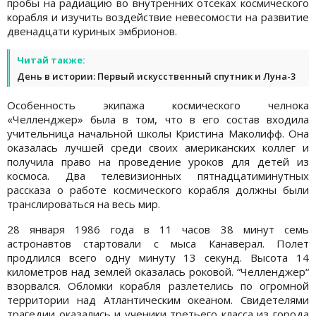
пробы на радиацию во внутренних отсеках космического
корабля и изучить воздействие невесомости на развитие
двенадцати куриных эмбрионов.
Читай также:
День в истории: Первый искусственный спутник и Луна-3
Особенность экипажа космического челнока
«Челленджер» была в том, что в его состав входила
учительница начальной школы Кристина Маколифф. Она
оказалась лучшей среди своих американских коллег и
получила право на проведение уроков для детей из
космоса. Два телевизионных пятнадцатиминутных
рассказа о работе космического корабля должны были
транслироваться на весь мир.
28 января 1986 года в 11 часов 38 минут семь
астронавтов стартовали с мыса Канаверал. Полет
продлился всего одну минуту 13 секунд. Высота 14
километров над землей оказалась роковой. “Челленджер“
взорвался. Обломки корабля разлетелись по огромной
территории над Атлантическим океаном. Свидетелями
трагедии оказались и ученики третьего класса из города