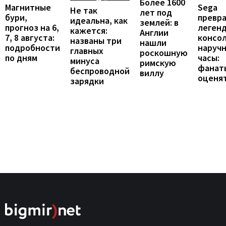
Более 1600
Магнитные
Sega
Не так
лет под
бури,
превр
идеальна, как
землей: в
прогноз на 6,
леген
кажется:
Англии
7, 8 августа:
консол
названы три
нашли
подробности
наруч
главных
роскошную
по дням
часы:
минуса
римскую
фанат
беспроводной
виллу
оценя
зарядки