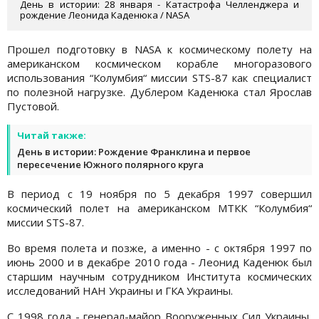
День в истории: 28 января - Катастрофа Челленджера и
рождение Леонида Каденюка / NASA
Прошел подготовку в NASA к космическому полету на
американском космическом корабле многоразового
использования “Колумбия“ миссии STS-87 как специалист
по полезной нагрузке. Дублером Каденюка стал Ярослав
Пустовой.
Читай также:
День в истории: Рождение Франклина и первое
пересечение Южного полярного круга
В период с 19 ноября по 5 декабря 1997 совершил
космический полет на американском МТКК “Колумбия“
миссии STS-87.
Во время полета и позже, а именно - с октября 1997 по
июнь 2000 и в декабре 2010 года - Леонид Каденюк был
старшим научным сотрудником Института космических
исследований НАН Украины и ГКА Украины.
С 1998 года - генерал-майор Вооруженных Сил Украины,