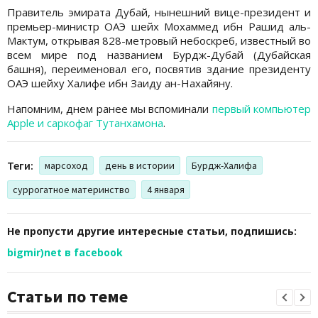
Правитель эмирата Дубай, нынешний вице-президент и
премьер-министр ОАЭ шейх Мохаммед ибн Рашид аль-
Мактум, открывая 828-метровый небоскреб, известный во
всем мире под названием Бурдж-Дубай (Дубайская
башня), переименовал его, посвятив здание президенту
ОАЭ шейху Халифе ибн Заиду ан-Нахайяну.
Напомним, днем ранее мы вспоминали
первый компьютер
Apple и саркофаг Тутанхамона
.
Теги:
марсоход
день в истории
Бурдж-Халифа
суррогатное материнство
4 января
Не пропусти другие интересные статьи, подпишись:
bigmir)net в facebook
Статьи по теме