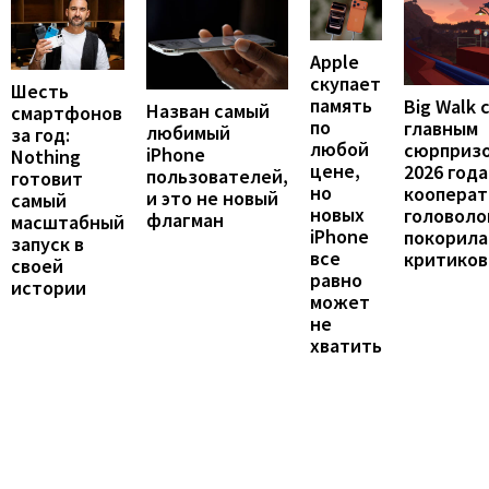
Apple
скупает
Шесть
память
Big Walk 
Назван самый
смартфонов
по
главным
любимый
за год:
любой
сюрприз
iPhone
Nothing
цене,
2026 года
пользователей,
готовит
но
кооперат
и это не новый
самый
новых
головоло
флагман
масштабный
iPhone
покорила
запуск в
все
критиков
своей
равно
истории
может
не
хватить