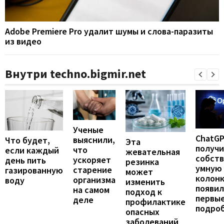
Adobe Premiere Pro удалит шумы и слова-паразиты
из видео
Внутри techno.bigmir.net
Ученые
ChatG
выяснили,
Что будет,
Эта
получ
что
если каждый
жевательная
собст
ускоряет
день пить
резинка
умную
старение
газированную
может
колонк
организма
воду
изменить
появил
на самом
подход к
первы
деле
профилактике
подро
опасных
заболеваний