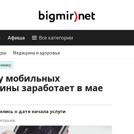
о
Афиша
Все категории
гры
Медицина и здоровье
ехнику
 у мобильных
ины заработает в мае
лись о дате начала услуги
ригорьев