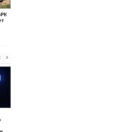
ЗРК
Военные США указали
Пусковые Нептуна
ет
на главное
модернизировали д
преимущество Украины
новой ракеты-дрона
в современной войне
что известно об Arei
Шесть смартфонов за
Назван самый люби
ю
год: Nothing готовит
iPhone пользователе
самый масштабный
и это не новый флаг
и
запуск в своей истории