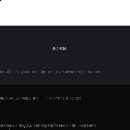
Финансы
аний", "Актуально", "Промо", публикуются на правах
льское Соглашение
|
Политика в сфере
реальных людей, непосредственно или косвенно