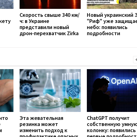
Скорость свыше 340 км/
Новый украинский 
кету
ч: в Украине
"Риф" уже защища
представили новый
небо: появились
дрон-перехватчик Zirka
подробности
что
Эта жевательная
ChatGPT получит
е
резинка может
собственную умну
м
изменить подход к
колонку: появились
профилактике опасных
первые подробност