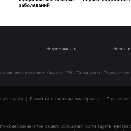
заболеваний
Недвижимость
Новости
 отмеченные знаками "Реклама", "PR", "Спецпроект", "Новости комп
ться с нами
|
Разместить свои видеоматериалы
|
Пользовате
что содержание и тон Вашего сообщения могут задеть чувства 