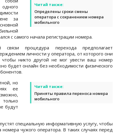
 собой
Читай также:
одного
Определены сроки смены
димости
оператора с сохранением номера
ене за
мобильного
сновной
бильной
вался с самого начала регистрации номера.
й связи процедура перехода предполагает
ерждением личности у оператора, от которого они
, чтобы никто другой не мог увести ваш номер
но будет онлайн без необходимости физического
абонентов.
тной, но
Читай также:
иях ее
Приняты правила переноса номера
озможно,
мобильного
 только
ие будут
устят специальную информативную услугу, чтобы
а номера чужого оператора. В таких случаях перед