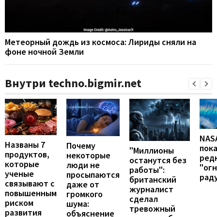
Метеорный дождь из космоса: Лириды сняли на
фоне ночной Земли
Внутри techno.bigmir.net
NAS
Названы 7
Почему
пок
"Миллионы
продуктов,
некоторые
ред
останутся без
которые
люди не
"ог
работы":
ученые
просыпаются
рад
британский
связывают с
даже от
журналист
повышенным
громкого
сделал
риском
шума:
тревожный
развития
объяснение