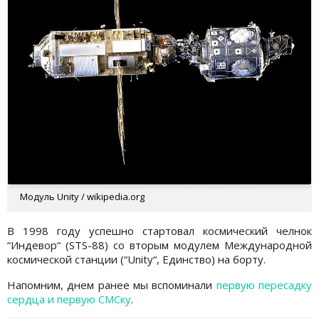
Модуль Unity / wikipedia.org
В 1998 году успешно стартовал космический челнок
“Индевор“ (STS-88) со вторым модулем Международной
космической станции (“Unity“, Единство) на борту.
Напомним, днем ранее мы вспоминали
первую пересадку
сердца и первую СМСку
.