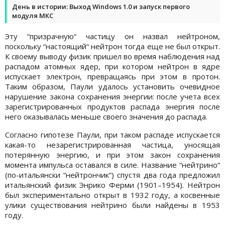
День в истории: Выход Windows 1.0 и запуск первого
модуля МКС
Эту “призрачную“ частицу он назвал нейтроном,
поскольку “настоящий“ нейтрон тогда еще не был открыт.
К своему выводу физик пришел во время наблюдения над
распадом атомных ядер, при котором нейтрон в ядре
испускает электрон, превращаясь при этом в протон.
Таким образом, Паули удалось установить очевидное
нарушение закона сохранения энергии: после учета всех
зарегистрированных продуктов распада энергия после
него оказывалась меньше своего значения до распада.
Согласно гипотезе Паули, при таком распаде испускается
какая-то незарегистрированная частица, уносящая
потерянную энергию, и при этом закон сохранения
момента импульса оставался в силе. Название “нейтрино“
(по-итальянски “нейтрончик“) спустя два года предложил
итальянский физик Энрико Ферми (1901–1954). Нейтрон
был экспериментально открыт в 1932 году, а косвенные
улики существования нейтрино были найдены в 1953
году.