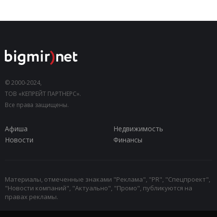
© 2000-2024,
ТОВ «КЕПРЕЙТ ПАРТНЕРС».
Все права защищены.
Афиша
Недвижимость
Новости
Финансы
Материалы, отмеченные знаками "Реклама", "PR", "Спецпроект",
"Новости компаний", "Актуально", "Промо", публикуются на
правах рекламы.