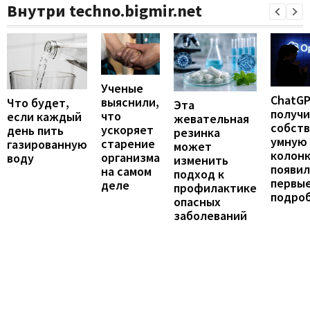
Внутри techno.bigmir.net
Ученые
ChatG
выяснили,
Что будет,
Эта
получ
что
если каждый
жевательная
собст
ускоряет
день пить
резинка
умную
старение
газированную
может
колонк
организма
воду
изменить
появил
на самом
подход к
первы
деле
профилактике
подро
опасных
заболеваний