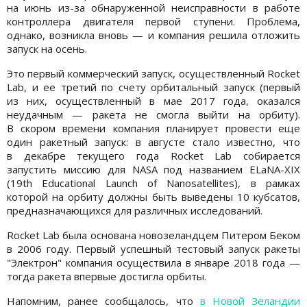
на июнь из-за обнаруженной неисправности в работе
контроллера двигателя первой ступени. Проблема,
однако, возникла вновь — и компания решила отложить
запуск на осень.
Это первый коммерческий запуск, осуществленный Rocket
Lab, и ее третий по счету орбитальный запуск (первый
из них, осуществленный в мае 2017 года, оказался
неудачным — ракета не смогла выйти на орбиту).
В скором времени компания планирует провести еще
один ракетный запуск: в августе стало известно, что
в декабре текущего года Rocket Lab собирается
запустить миссию для NASA под названием ELaNA-XIX
(19th Educational Launch of Nanosatellites), в рамках
которой на орбиту должны быть выведены 10 кубсатов,
предназначающихся для различных исследований.
Rocket Lab была основана новозеландцем Питером Беком
в 2006 году. Первый успешный тестовый запуск ракеты
"Электрон" компания осуществила в январе 2018 года —
тогда ракета впервые достигла орбиты.
Напомним, ранее сообщалось, что
в Новой Зеландии