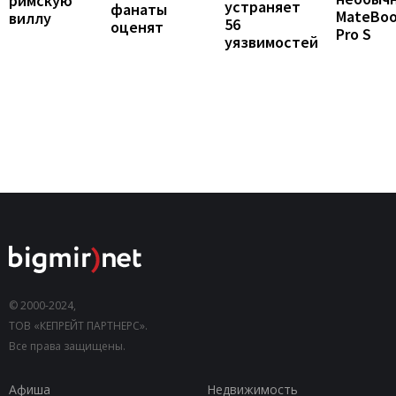
римскую
устраняет
фанаты
MateBo
виллу
56
оценят
Pro S
уязвимостей
© 2000-2024,
ТОВ «КЕПРЕЙТ ПАРТНЕРС».
Все права защищены.
Афиша
Недвижимость