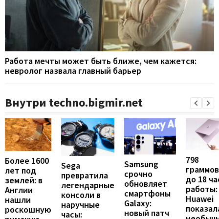
Работа мечты может быть ближе, чем кажется:
невролог назвала главный барьер
Внутри techno.bigmir.net
798
Более 1600
Samsung
Sega
граммов
лет под
срочно
превратила
до 18 ча
землей: в
обновляет
легендарные
работы:
Англии
смартфоны
консоли в
Huawei
нашли
Galaxy:
наручные
показал
роскошную
новый патч
часы:
необыч