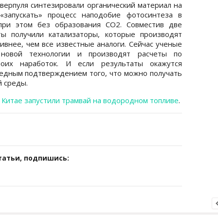
иверпуля синтезировали органический материал на
«запускать» процесс наподобие фотосинтеза в
 при этом без образования СО2. Совместив две
ты получили катализаторы, которые производят
внее, чем все известные аналоги. Сейчас ученые
 новой технологии и производят расчеты по
воих наработок. И если результаты окажутся
едным подтверждением того, что можно получать
 среды.
 Китае запустили трамвай на водородном топливе
.
татьи, подпишись: