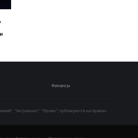
Шесть смартфонов за
Назван самый люби
ю
год: Nothing готовит
iPhone пользователе
самый масштабный
и это не новый флаг
и
запуск в своей истории
Финансы
аний", "Актуально", "Промо", публикуются на правах