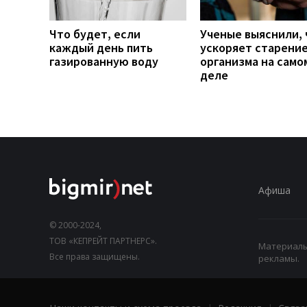
Что будет, если
Ученые выяснили, 
каждый день пить
ускоряет старени
газированную воду
организма на само
деле
Афиша
© 2000-2024,
ТОВ «КЕПРЕЙТ ПАРТНЕРС».
Материалы,
Все права защищены.
рекламы.