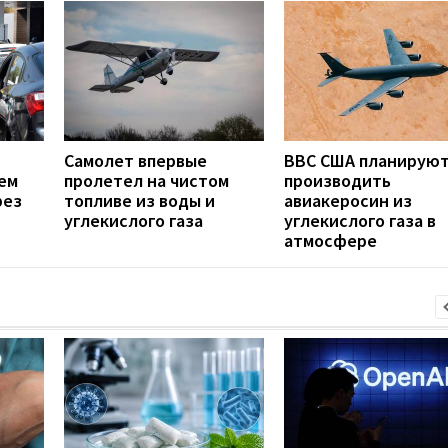
Самолет впервые
ВВС США планирую
ем
пролетел на чистом
производить
рез
топливе из воды и
авиакеросин из
углекислого газа
углекислого газа в
атмосфере