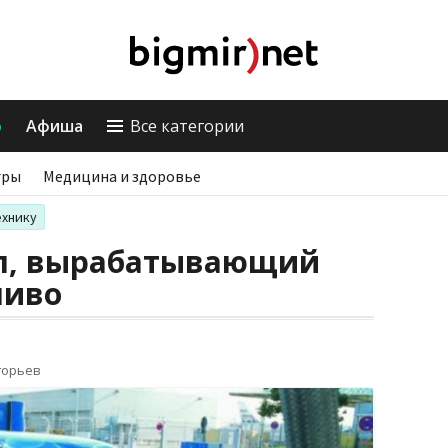
о
Афиша
Все категории
гры
Медицина и здоровье
ехнику
л, вырабатывающий
ливо
горьев