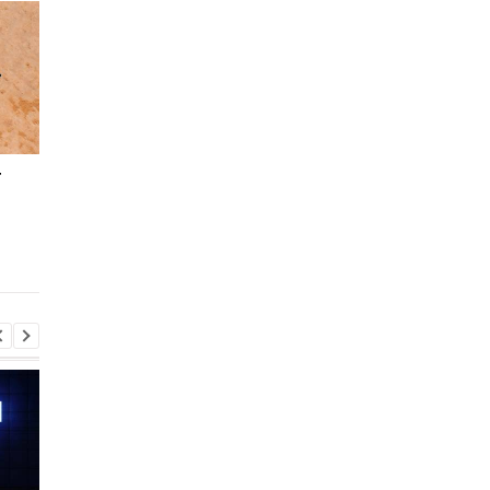
т
Микробы будут
Водород назвали
производить ракетное
причиной глобально
топливо и кислород на
потепления
Марсе