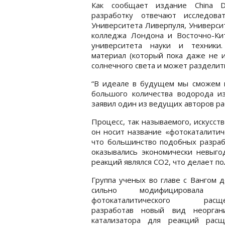
Как сообщает издание China Da
разработку отвечают исследова
Университета Ливерпуля, Универси
колледжа Лондона и Восточно-Кит
университета науки и техники
материал (который пока даже не и
солнечного света и может разделит
“В идеале в будущем мы сможем и
большого количества водорода и
заявил один из ведущих авторов ра
Процесс, так называемого, искусст
он носит название «фотокаталитич
что большинство подобных разрабо
оказывались экономически невыго
реакций являлся СО2, что делает п
Группа ученых во главе с Вангом 
сильно модифицировала п
фотокаталитического расщеп
разработав новый вид неоргани
катализатора для реакций расщ