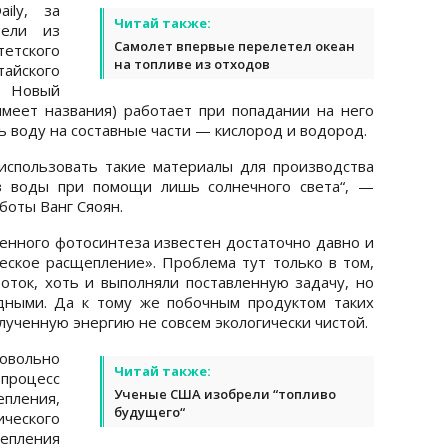
ily, за
Читай также:
тели из
Самолет впервые перелетел океан
тетского
на топливе из отходов
айского
. Новый
меет названия) работает при попадании на него
ь воду на составные части — кислород и водород.
спользовать такие материалы для производства
з воды при помощи лишь солнечного света“, —
боты Ванг Сяоян.
венного фотосинтеза известен достаточно давно и
еское расщепление». Проблема тут только в том,
ток, хоть и выполняли поставленную задачу, но
дными. Да к тому же побочным продуктом таких
олученную энергию не совсем экологически чистой.
довольно
Читай также:
роцесс
Ученые США изобрели “топливо
ления,
будущего“
ческого
епления