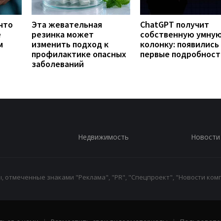
что
Эта жевательная
ChatGPT получит
е
резинка может
собственную умну
м
изменить подход к
колонку: появились
профилактике опасных
первые подробност
заболеваний
Недвижимость
Новости
 отмеченные знаками "Реклама", "PR", "Спецпроект", "Новости комп