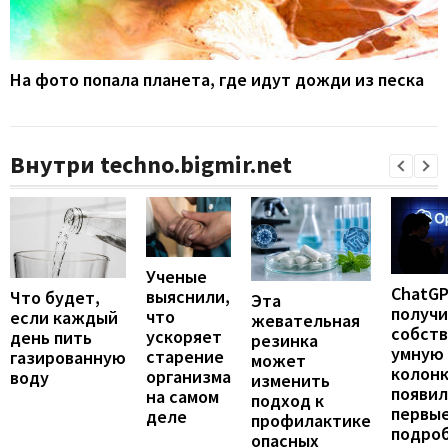
На фото попала планета, где идут дожди из песка
Внутри techno.bigmir.net
Ученые
ChatG
выяснили,
Что будет,
Эта
получ
что
если каждый
жевательная
собст
ускоряет
день пить
резинка
умную
старение
газированную
может
колонк
организма
воду
изменить
появил
на самом
подход к
первы
деле
профилактике
подро
опасных