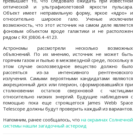
превышает то, что следовало ожидать при известной
оптической и ультрафиолетовой яркости пульсара.
Объект имеет неправильную форму, яркое «ядро» и
относительно широкое гало. Ученые исключили
возможность, что этот источник на самом деле является
фоновым объектом вроде галактики и не расположен
рядом с RX J0806.4-4123.
Астрономы рассмотрели несколько возможных
объяснений. По их мнению, источник не может быть
горячим газом и пылью в межзвездной среде, поскольку в
этом случае околозвездное вещество должно было
рассеяться из-за интенсивного рентгеновского
излучения. Самыми вероятными кандидатами являются
аккреционный диск или плерион, сформировавшийся при
столкновении остатков сверхновой с частицами
относительно низких энергий. Будущие наблюдения с
помощью пока еще строящегося James Webb Space
Telescope должны будут проверить каждый из вариантов.
Напомним, ранее сообщалось, что
на окраинах Солнечной
системы нашли загадочный астероид