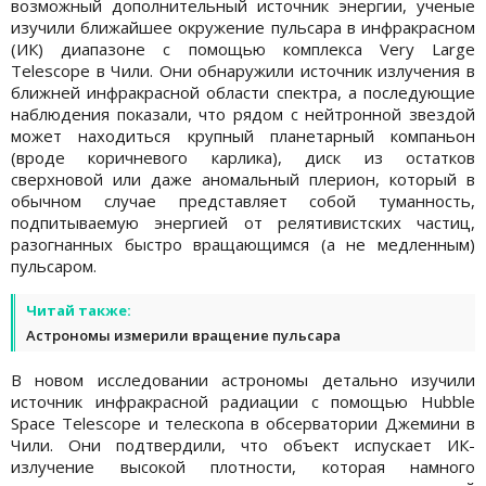
возможный дополнительный источник энергии, ученые
изучили ближайшее окружение пульсара в инфракрасном
(ИК) диапазоне с помощью комплекса Very Large
Telescope в Чили. Они обнаружили источник излучения в
ближней инфракрасной области спектра, а последующие
наблюдения показали, что рядом с нейтронной звездой
может находиться крупный планетарный компаньон
(вроде коричневого карлика), диск из остатков
сверхновой или даже аномальный плерион, который в
обычном случае представляет собой туманность,
подпитываемую энергией от релятивистских частиц,
разогнанных быстро вращающимся (а не медленным)
пульсаром.
Читай также:
Астрономы измерили вращение пульсара
В новом исследовании астрономы детально изучили
источник инфракрасной радиации с помощью Hubble
Space Telescope и телескопа в обсерватории Джемини в
Чили. Они подтвердили, что объект испускает ИК-
излучение высокой плотности, которая намного