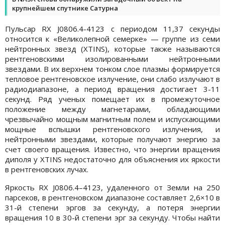
крупнейшем спутнике Сатурна
Пульсар RX J0806.4-4123 с периодом 11,37 секунды
относится к «Великолепной семерке» — группе из семи
нейтронных звезд (XTINS), которые также называются
рентгеновскими изолированными нейтронными
звездами. В их верхнем тонком слое плазмы формируется
тепловое рентгеновское излучение, они слабо излучают в
радиодиапазоне, а период вращения достигает 3-11
секунд. Ряд ученых помещает их в промежуточное
положение между магнетарами, обладающими
чрезвычайно мощным магнитным полем и испускающими
мощные вспышки рентгеновского излучения, и
нейтронными звездами, которые получают энергию за
счет своего вращения. Известно, что энергии вращения
диполя у XTINS недостаточно для объяснения их яркости
в рентгеновских лучах.
Яркость RX J0806.4–4123, удаленного от Земли на 250
парсеков, в рентгеновском диапазоне составляет 2,6×10 в
31-й степени эргов за секунду, а потеря энергии
вращения 10 в 30-й степени эрг за секунду. Чтобы найти