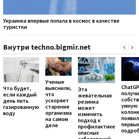
Украинка впервые попала в космос в качестве
туристки
Внутри techno.bigmir.net
Ученые
ChatG
выяснили,
Что будет,
Эта
получ
что
если каждый
жевательная
собст
ускоряет
день пить
резинка
умную
старение
газированную
может
колонк
организма
воду
изменить
появил
на самом
подход к
первы
деле
профилактике
подро
опасных
заболеваний