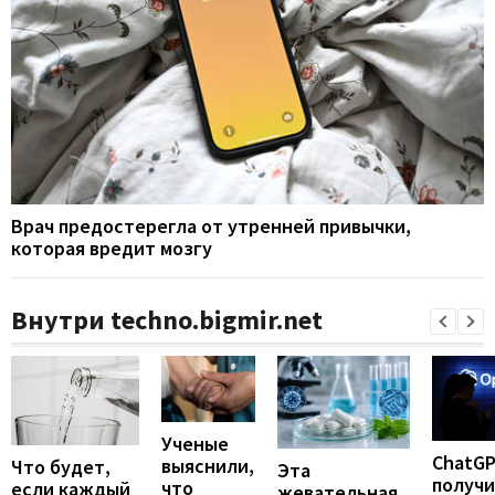
Врач предостерегла от утренней привычки,
которая вредит мозгу
Внутри techno.bigmir.net
Ученые
ChatG
выяснили,
Что будет,
Эта
получ
что
если каждый
жевательная