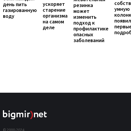
собст
ускоряет
день пить
резинка
умную
старение
газированную
может
колонк
организма
воду
изменить
появил
на самом
подход к
первы
деле
профилактике
подро
опасных
заболеваний
© 2000-2024,