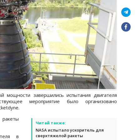
й мощности завершились испытания двигателя
тствующее мероприятие было организовано
cketdyne.
 ракеты
Читай также:
NASA испытало ускоритель для
сверхтяжелой ракеты
ателя в