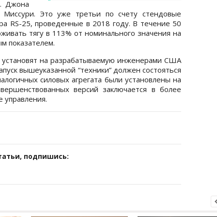
. Джона
 Миссури. Это уже третьи по счету стендовые
ра RS-25, проведенные в 2018 году. В течение 50
рживать тягу в 113% от номинального значения на
ым показателем.
а установят на разрабатываемую инженерами США
апуск вышеуказанной “техники” должен состояться
налогичных силовых агрегата были установлены на
совершенствованных версий заключается в более
е управления.
татьи, подпишись: