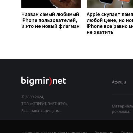
Назван самый любимый
Apple скупает памя
iPhone пользователей,
любой цене, но но
и это не новый флагман
iPhone все равно 
не хватить
Афиша
© 2000-2024,
ТОВ «КЕПРЕЙТ ПАРТНЕРС».
Материалы,
Все права защищены.
рекламы.
Наши контакты и схема проезда
|
Редакция
|
Связа