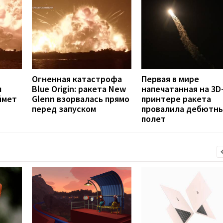
Огненная катастрофа
Первая в мире
м
Blue Origin: ракета New
напечатанная на 3D
ймет
Glenn взорвалась прямо
принтере ракета
перед запуском
провалила дебютн
полет