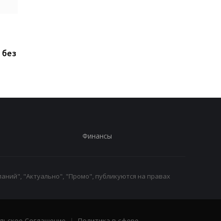
ChatGPT прямо на
Xiaomi выпустила Re
запястье: Rollme
17, но новый смартф
анонсировала
оказался хуже
 без
доступные ИИ-часы за
предыдущей модел
40 долларов
Финансы
аний", "Актуально", "Промо", публикуются на правах
льское Соглашение
|
Политика в сфере