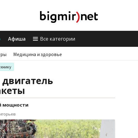
о
Афиша
Все категории
гры
Медицина и здоровье
ехнику
 двигатель
акеты
й мощности
ригорьев