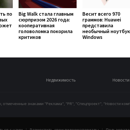
ть по
Big Walk стала главным
Весит всего 970
вых
сюрпризом 2026 года:
граммов: Huawei
может
кооперативная
представила
головоломка покорила
необычный ноутбук
критиков
Windows
Недвижимость
Новости
 отмеченные знаками "Реклама", "PR", "Спецпроект", "Новости комп
ться с нами
|
Разместить свои видеоматериалы
|
Пользовате