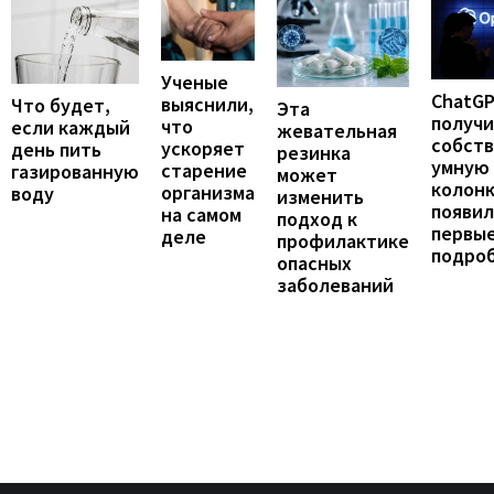
Ученые
ChatG
выяснили,
Что будет,
Эта
получ
что
если каждый
жевательная
собст
ускоряет
день пить
резинка
умную
старение
газированную
может
колонк
организма
воду
изменить
появил
на самом
подход к
первы
деле
профилактике
подро
опасных
заболеваний