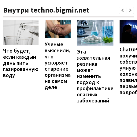
Внутри techno.bigmir.net
Ученые
ChatG
выяснили,
Что будет,
Эта
получ
что
если каждый
жевательная
собст
ускоряет
день пить
резинка
умную
старение
газированную
может
колонк
организма
воду
изменить
появил
на самом
подход к
первы
деле
профилактике
подро
опасных
заболеваний