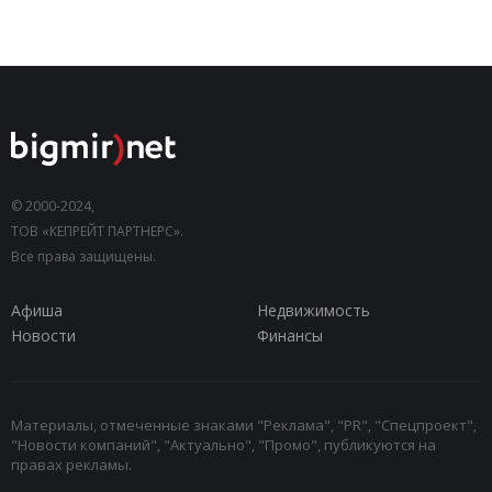
© 2000-2024,
ТОВ «КЕПРЕЙТ ПАРТНЕРС».
Все права защищены.
Афиша
Недвижимость
Новости
Финансы
Материалы, отмеченные знаками "Реклама", "PR", "Спецпроект",
"Новости компаний", "Актуально", "Промо", публикуются на
правах рекламы.