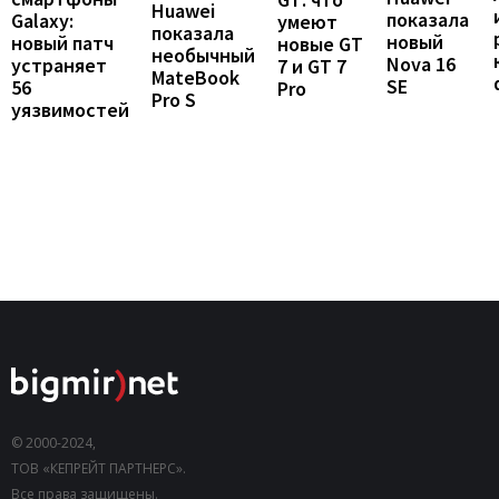
Huawei
показала
Galaxy:
умеют
показала
новый
новый патч
новые GT
необычный
Nova 16
устраняет
7 и GT 7
MateBook
SE
56
Pro
Pro S
уязвимостей
© 2000-2024,
ТОВ «КЕПРЕЙТ ПАРТНЕРС».
Все права защищены.