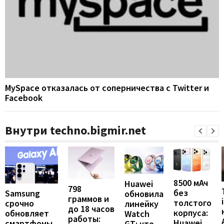
MySpace отказалась от соперничества с Twitter и
Facebook
Внутри techno.bigmir.net
8500 мАч
Huawei
798
без
Samsung
обновила
граммов и
толстого
срочно
линейку
до 18 часов
корпуса:
обновляет
Watch
работы:
Huawei
смартфоны
GT: что