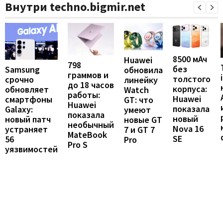
Внутри techno.bigmir.net
8500 мАч
Huawei
798
без
Samsung
обновила
граммов и
толстого
срочно
линейку
до 18 часов
корпуса:
обновляет
Watch
работы:
Huawei
смартфоны
GT: что
Huawei
показала
Galaxy:
умеют
показала
новый
новый патч
новые GT
необычный
Nova 16
устраняет
7 и GT 7
MateBook
SE
56
Pro
Pro S
уязвимостей