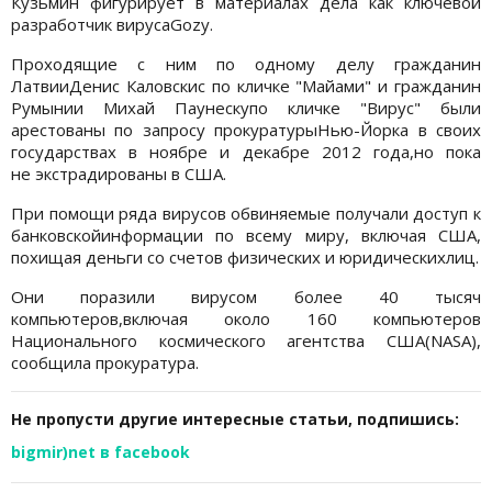
Кузьмин фигурирует в материалах дела как ключевой
разработчик вирусаGozy.
Проходящие с ним по одному делу гражданин
ЛатвииДенис Каловскис по кличке "Майами" и гражданин
Румынии Михай Паунескупо кличке "Вирус" были
арестованы по запросу прокуратурыНью-Йорка в своих
государствах в ноябре и декабре 2012 года,но пока
не экстрадированы в США.
При помощи ряда вирусов обвиняемые получали доступ к
банковскойинформации по всему миру, включая США,
похищая деньги со счетов физических и юридическихлиц.
Они поразили вирусом более 40 тысяч
компьютеров,включая около 160 компьютеров
Национального космического агентства США(NASA),
сообщила прокуратура.
Не пропусти другие интересные статьи, подпишись:
bigmir)net в facebook