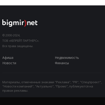
© 2000-2024,
ТОВ «КЕПРЕЙТ ПАРТНЕРС».
Все права защищены.
Афиша
Недвижимость
Новости
Финансы
Материалы, отмеченные знаками "Реклама", "PR", "Спецпроект",
"Новости компаний", "Актуально", "Промо", публикуются на
правах рекламы.