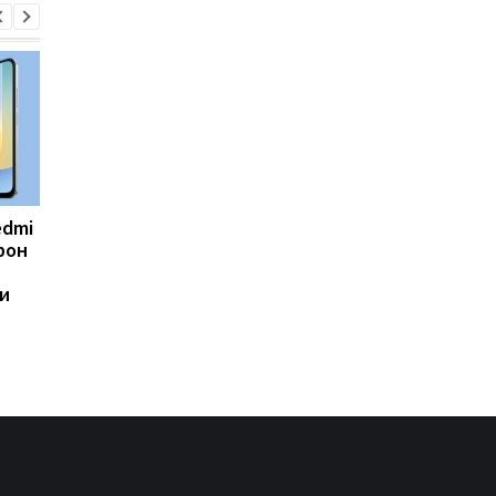
edmi
Фанаты GTA 6
Долгие годы все
фон
дождались: Rockstar
ошибались: ученые
раскрыла дату
пересмотрели главн
и
большого показа и
критерий женской
удивила местом
привлекательности
премьеры