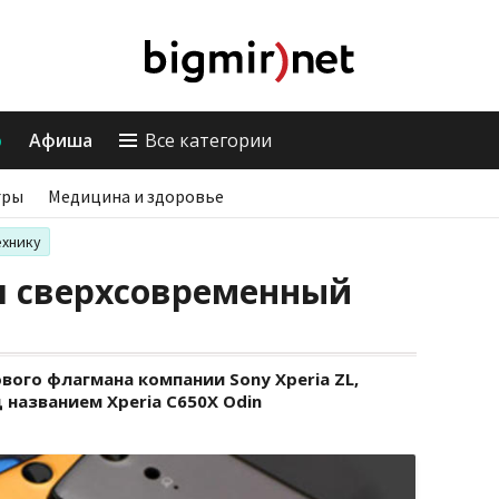
о
Афиша
Все категории
гры
Медицина и здоровье
ехнику
л сверхсовременный
вого флагмана компании Sony Xperia ZL,
 названием Xperia C650X Odin