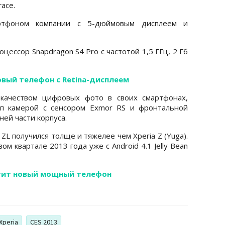
гасе.
артфоном компании с 5-дюймовым дисплеем и
ессор Snapdragon S4 Pro с частотой 1,5 ГГц, 2 Гб
овый телефон с Retina-дисплеем
 качеством цифровых фото в своих смартфонах,
Мп камерой с сенсором Exmor RS и фронтальной
ей части корпуса.
 ZL получился толще и тяжелее чем Xperia Z (Yuga).
ом квартале 2013 года уже с Android 4.1 Jelly Bean
стит новый мощный телефон
Xperia
CES 2013