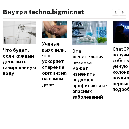
Внутри techno.bigmir.net
Ученые
ChatG
выяснили,
Что будет,
Эта
получ
что
если каждый
жевательная
собст
ускоряет
день пить
резинка
умную
старение
газированную
может
колонк
организма
воду
изменить
появил
на самом
подход к
первы
деле
профилактике
подро
опасных
заболеваний