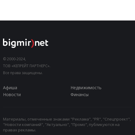
© 2000-2024,
ТОВ «КЕПРЕЙТ ПАРТНЕРС».
Все права защищены.
Афиша
Недвижимость
Новости
Финансы
Материалы, отмеченные знаками "Реклама", "PR", "Спецпроект",
"Новости компаний", "Актуально", "Промо", публикуются на
правах рекламы.