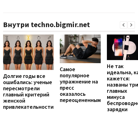
Внутри techno.bigmir.net
Не так
Самое
идеальна, к
популярное
Долгие годы все
кажется:
упражнение на
ошибались: ученые
названы тр
пресс
пересмотрели
главных
оказалось
главный критерий
минуса
переоцененным
женской
беспроводн
привлекательности
зарядки