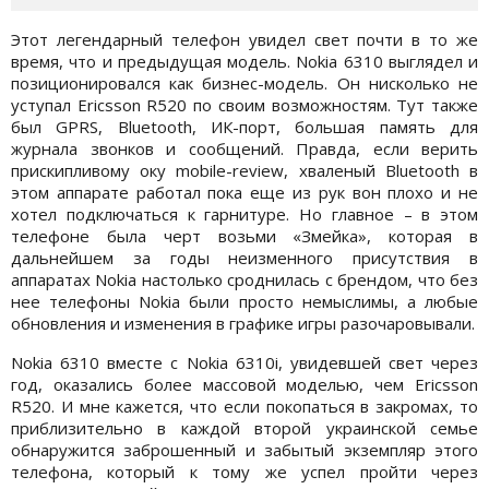
Этот легендарный телефон увидел свет почти в то же
время, что и предыдущая модель. Nokia 6310 выглядел и
позиционировался как бизнес-модель. Он нисколько не
уступал Ericsson R520 по своим возможностям. Тут также
был GPRS, Bluetooth, ИК-порт, большая память для
журнала звонков и сообщений. Правда, если верить
прискипливому оку mobile-review, хваленый Bluetooth в
этом аппарате работал пока еще из рук вон плохо и не
хотел подключаться к гарнитуре. Но главное – в этом
телефоне была черт возьми «Змейка», которая в
дальнейшем за годы неизменного присутствия в
аппаратах Nokia настолько сроднилась с брендом, что без
нее телефоны Nokia были просто немыслимы, а любые
обновления и изменения в графике игры разочаровывали.
Nokia 6310 вместе с Nokia 6310i, увидевшей свет через
год, оказались более массовой моделью, чем Ericsson
R520. И мне кажется, что если покопаться в закромах, то
приблизительно в каждой второй украинской семье
обнаружится заброшенный и забытый экземпляр этого
телефона, который к тому же успел пройти через