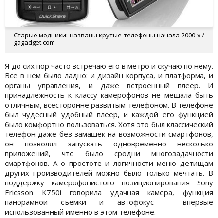
Старые модники: названы крутые телефоны начала 2000-х /
gagadget.com
Я до сих пор часто встречаю его в метро и скучаю по нему.
Все в нем было ладно: и дизайн корпуса, и платформа, и
органы управления, и даже встроенный плеер. И
принадлежность к классу камерофонов не мешала быть
отличным, всесторонне развитым телефоном. В телефоне
был чудесный удобный плеер, и каждой его функцией
было комфортно пользоваться. Хотя это был классический
телефон даже без замашек на возможности смартфонов,
он позволял запускать одновременно несколько
приложений, что было сродни многозадачности
смартфонов. А о простоте и логичности меню детищам
других производителей можно было только мечтать. В
поддержку камерофонистого позиционирования Sony
Ericsson K750i говорила удачная камера, функция
панорамной съемки и автофокус - впервые
использованный именно в этом телефоне.