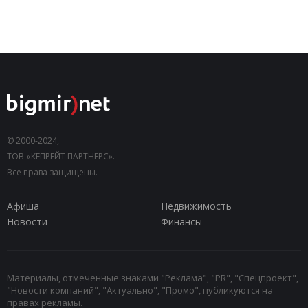
© 2000-2024,
ТОВ «КЕПРЕЙТ ПАРТНЕРС».
Все права защищены.
Афиша
Недвижимость
Новости
Финансы
Материалы, отмеченные знаками "Реклама", "PR", "Спецпроект",
"Новости компаний", "Актуально", "Промо", публикуются на
правах рекламы.