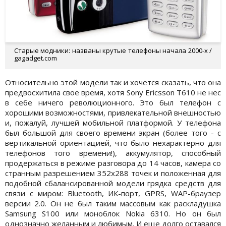
Старые модники: названы крутые телефоны начала 2000-х /
gagadget.com
Относительно этой модели так и хочется сказать, что она
предвосхитила свое время, хотя Sony Ericsson T610 не нес
в себе ничего революционного. Это был телефон с
хорошими возможностями, привлекательной внешностью
и, пожалуй, лучшей мобильной платформой. У телефона
был большой для своего времени экран (более того - с
вертикальной ориентацией, что было нехарактерно для
телефонов того времени!), аккумулятор, способный
продержаться в режиме разговора до 14 часов, камера со
странным разрешением 352x288 точек и положенная для
подобной сбалансированной модели грядка средств для
связи с миром: Bluetooth, ИК-порт, GPRS, WAP-браузер
версии 2.0. Он не был таким массовым как раскладушка
Samsung S100 или моноблок Nokia 6310. Но он был
однозначно желанным и любимым. И еще долго оставался