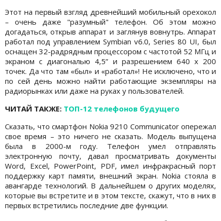
Этот на первый взгляд древнейший мобильный орехокол
– очень даже "разумный" телефон. Об этом можно
догадаться, открыв аппарат и заглянув вовнутрь. Аппарат
работал под управлением Symbian v6.0, Series 80 UI, был
оснащен 32-радрядным процессором с частотой 52 МГц и
экраном с диагональю 4,5” и разрешением 640 x 200
точек. Да что там «был» и «работал»! Не исключено, что и
по сей день можно найти работающие экземпляры на
радиорынках или даже на руках у пользователей.
ЧИТАЙ ТАКЖЕ:
ТОП-12 телефонов будущего
Сказать, что смартфон Nokia 9210 Communicator опережал
свое время – это ничего не сказать. Модель выпущена
была в 2000-м году. Телефон умел отправлять
электронную почту, давал просматривать документы
Word, Excel, PowerPoint, PDF, имел инфракрасный порт
поддержку карт памяти, внешний экран. Nokia стояла в
авангарде технологий. В дальнейшем о других моделях,
которые вы встретите и в этом тексте, скажут, что в них в
первых встретились последние две функции.