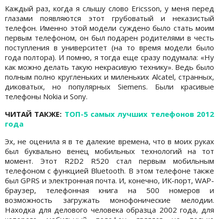
Каждый раз, когда я слышу слово Ericsson, у меня перед
глазами появляются этот грубоватый и неказистый
телефон. Именно этой модели суждено было стать моим
первым телефоном, он был подарен родителями в честь
поступления в университет (на то время модели было
года полтора). И помню, я тогда еще сразу подумала: «Ну
как можно делать такую некрасивую технику». Ведь было
полным полно кругленьких и миленьких Alcatel, странных,
диковатых, но популярных Siemens. Были красивые
телефоны Nokia и Sony.
ЧИТАЙ ТАКЖЕ:
ТОП-5 самых лучших телефонов 2012
года
Эх, не оценила я в те далекие времена, что в моих руках
был буквально венец мобильных технологий на тот
момент. Этот R2D2 R520 стал первым мобильным
телефоном с функцией Bluetooth. В этом телефоне также
был GPRS и электронная почта. И, конечно, ИК-порт, WAP-
браузер, телефонная книга на 500 номеров и
возможность загружать монофонические мелодии.
Находка для делового человека образца 2002 года, для