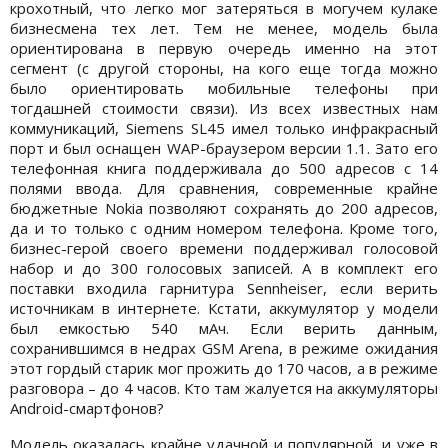
крохотный, что легко мог затеряться в могучем кулаке
бизнесмена тех лет. Тем не менее, модель была
ориентирована в первую очередь именно на этот
сегмент (с другой стороны, на кого еще тогда можно
было ориентировать мобильные телефоны при
тогдашней стоимости связи). Из всех известных нам
коммуникаций, Siemens SL45 имел только инфракрасный
порт и был оснащен WAP-браузером версии 1.1. Зато его
телефонная книга поддерживала до 500 адресов с 14
полями ввода. Для сравнения, современные крайне
бюджетные Nokia позволяют сохранять до 200 адресов,
да и то только с одним номером телефона. Кроме того,
бизнес-герой своего времени поддерживал голосовой
набор и до 300 голосовых записей. А в комплект его
поставки входила гарнитура Sennheiser, если верить
источникам в интернете. Кстати, аккумулятор у модели
был емкостью 540 мАч. Если верить данным,
сохранившимся в недрах GSM Arena, в режиме ожидания
этот гордый старик мог прожить до 170 часов, а в режиме
разговора – до 4 часов. Кто там жалуется на аккумуляторы
Android-смартфонов?
Модель оказалась крайне удачной и популярной, и уже в