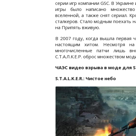
серии игр компании GSC. В Украине 
игры было написано множество
вселенной, а также снят сериал. К
сталкеров. Стало модным поехать н
на Припять вживую.
В 2007 году, когда вышла первая
настоящим хитом. Несмотря на
многочисленные патчи лишь вн
С.Т.А.Л.К.Е.Р. оброс множеством мод
ЧАЭС видео взрыва в моде для S.T
S.T.A.L.K.E.R.: Чистое небо