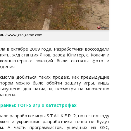
ыль / www.gsc-game.com
ла в октябре 2009 года. Разработчики воссоздали
ять, ж/д станция Янов, завод Юпитер, с. Копачи и
 компьютерных локаций были отсняты фото и
ждения.
 смогла добиться таких продаж, как предыдущие
котором можно было обойти защиту игры, лишь
выпущено два патча, и, несмотря на множество
кращена.
краины: ТОП-5 игр о катастрофах
е разработке игры S.T.A.L.K.E.R. 2, но в этом году
ожен и украинские разработчики точно не будут
м. А часть программистов, ушедших из GSC,