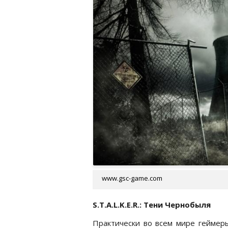
www.gsc-game.com
S.T.A.L.K.E.R.: Тени Чернобыля
Практически во всем мире геймер