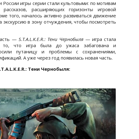
и России игры серии стали культовыми: по мотивам
 рассказов, расширяющих горизонты игровой
роме того, началось активно развиваться движение
а экскурсию в зону отчуждения, чтобы посмотреть
 часть —
S.T.A.L.K.E.R.: Тени Чернобыля
— игра стала
 то, что игра была до ужаса забагована и
осили путаницу и проблемы с сохранениями,
ификаций. А уже через год появилась новая часть.
.A.L.K.E.R.: Тени Чернобыля: