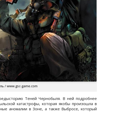
ыль / www.gsc-game.com
предысторию Теней Чернобыля. В ней подробнее
ыльской катастрофы, которая якобы произошла в
ные аномалии в Зоне, а также Выбросе, который