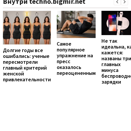
Внутри techno.bigmir.net
Не так
Самое
идеальна, к
популярное
Долгие годы все
кажется:
упражнение на
ошибались: ученые
названы тр
пресс
пересмотрели
главных
оказалось
главный критерий
минуса
переоцененным
женской
беспроводн
привлекательности
зарядки