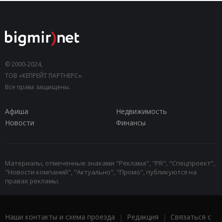
© 2000-2024,
ТОВ «КЕПРЕЙТ ПАРТНЕРС».
Все права защищены.
Афиша
Недвижимость
Новости
Финансы
Материалы, отмеченные знаками "Реклама", "PR", "Спецпроект",
"Новости компаний", "Актуально", "Промо", публикуются на
правах рекламы.
Наши контакты и схема проезда
|
Редакция
|
Связаться с