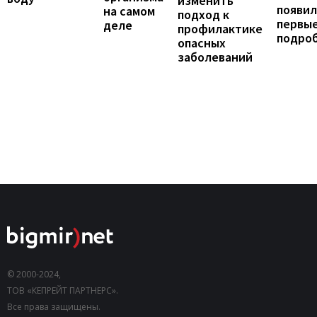
изменить
появил
на самом
подход к
первы
деле
профилактике
подро
опасных
заболеваний
© 2000-2024,
ТОВ «КЕПРЕЙТ ПАРТНЕРС».
Все права защищены.