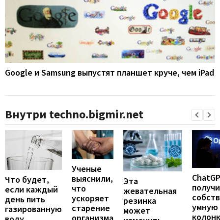
Google и Samsung выпустят планшет круче, чем iPad
Внутри techno.bigmir.net
Ученые
ChatG
выяснили,
Что будет,
Эта
получ
что
если каждый
жевательная
собст
ускоряет
день пить
резинка
умную
старение
газированную
может
колонк
организма
воду