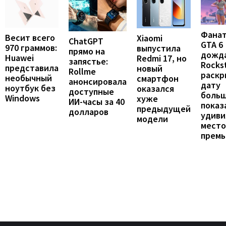
Фана
Весит всего
Xiaomi
ChatGPT
GTA 6
970 граммов:
выпустила
прямо на
дожда
Huawei
Redmi 17, но
запястье:
Rocks
представила
новый
Rollme
раскр
необычный
смартфон
анонсировала
дату
ноутбук без
оказался
доступные
больш
Windows
хуже
ИИ-часы за 40
показ
предыдущей
долларов
удиви
модели
мест
прем