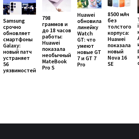
8500 мАч
Huawei
798
без
Samsung
обновила
граммов и
толстого
срочно
линейку
до 18 часов
корпуса:
обновляет
Watch
работы:
Huawei
смартфоны
GT: что
Huawei
показала
Galaxy:
умеют
показала
новый
новый патч
новые GT
необычный
Nova 16
устраняет
7 и GT 7
MateBook
SE
56
Pro
Pro S
уязвимостей