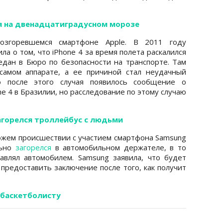
ся на двенадцатиградусном морозе
згоревшемся смартфоне Apple. В 2011 году
а о том, что iPhone 4 за время полета раскалился
едан в Бюро по безопасности на транспорте. Там
самом аппарате, а ее причиной стал неудачный
 после этого случая появилось сообщение о
e 4 в Бразилии, но расследование по этому случаю
загорелся троллейбус с людьми
хожем происшествии с участием смартфона Samsung
льно
загорелся
в автомобильном держателе, в то
авлял автомобилем. Samsung заявила, что будет
 предоставить заключение после того, как получит
ь баскетболисту