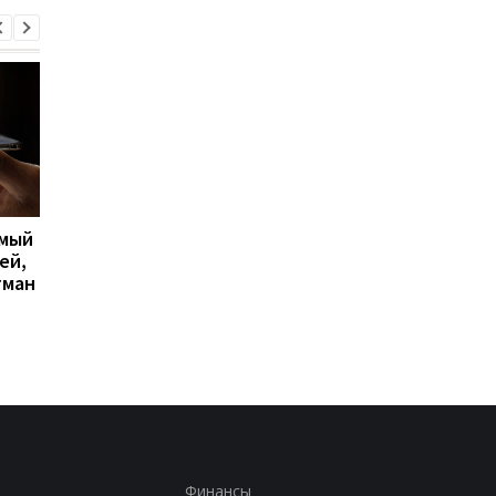
имый
Apple скупает память по
Big Walk стала главн
ей,
любой цене, но новых
сюрпризом 2026 года
гман
iPhone все равно может
кооперативная
не хватить
головоломка покори
критиков
Финансы