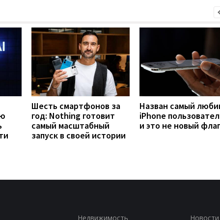
Шесть смартфонов за
Назван самый люб
ую
год: Nothing готовит
iPhone пользовател
ь
самый масштабный
и это не новый фла
ти
запуск в своей истории
Недвижимость
Новости