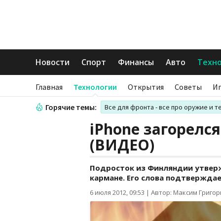
Новости
Спорт
Финансы
Авто
Техн
Главная
Технологии
Открытия
Советы
И
Горячие темы:
Все для фронта - все про оружие и т
iPhone загорелся
(ВИДЕО)
Подросток из Финляндии утвержд
кармане. Его слова подтвержда
6 июля 2012, 09:53
|
Автор: Максим Григо