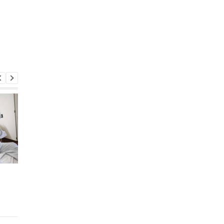
В Финляндии раскопана
Ему пророчат больш
могила ребенка,
достижения: в
которому 6000 лет:
Финляндии запусти
археологи удивлены
суперкомпьютер