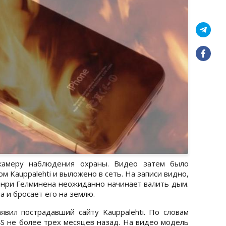
камеру наблюдения охраны. Видео затем было
 Kauppalehti и выложено в сеть. На записи видно,
Генри Гелминена неожиданно начинает валить дым.
а и бросает его на землю.
явил пострадавший сайту Kauppalehti. По словам
4S не более трех месяцев назад. На видео модель