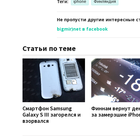
Теги:
iphone
Финляндия
Не пропусти другие интересные с
bigmir)net в facebook
Статьи по теме
Смартфон Samsung
Финнам вернут де
Galaxy S III загорелся и
за замерзшие iPho
взорвался