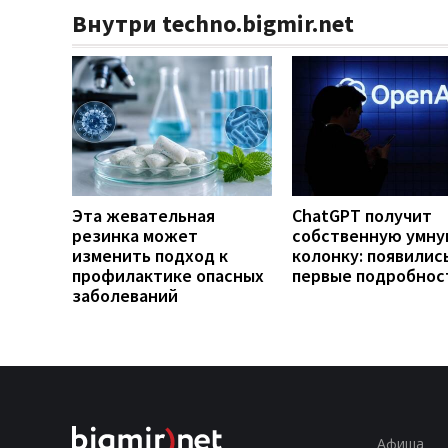
Внутри techno.bigmir.net
Эта жевательная
ChatGPT получит
резинка может
собственную умн
изменить подход к
колонку: появилис
профилактике опасных
первые подробнос
заболеваний
Афиша