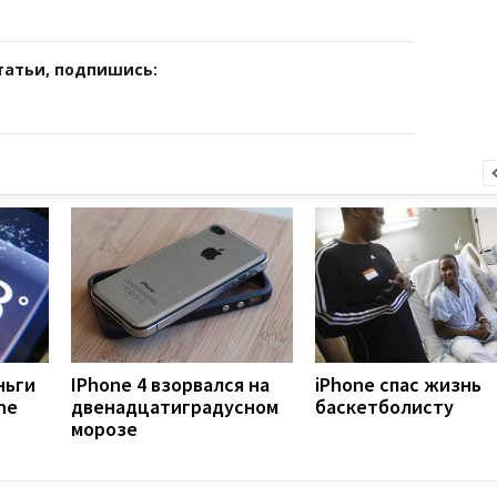
татьи, подпишись:
ньги
IPhone 4 взорвался на
iPhone спас жизнь
ne
двенадцатиградусном
баскетболисту
морозе