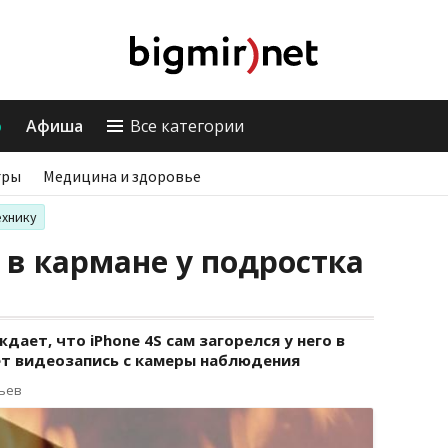
о
Афиша
Все категории
гры
Медицина и здоровье
ехнику
 в кармане у подростка
ает, что iPhone 4S сам загорелся у него в
ет видеозапись с камеры наблюдения
рьев