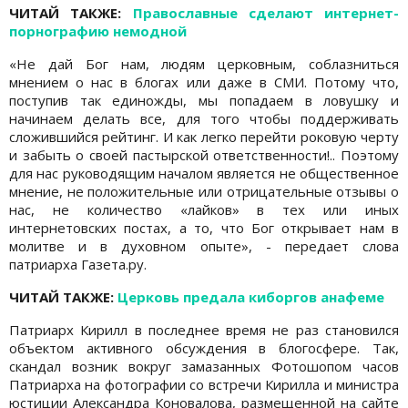
ЧИТАЙ ТАКЖЕ:
Православные сделают интернет-
порнографию немодной
«Не дай Бог нам, людям церковным, соблазниться
мнением о нас в блогах или даже в СМИ. Потому что,
поступив так единожды, мы попадаем в ловушку и
начинаем делать все, для того чтобы поддерживать
сложившийся рейтинг. И как легко перейти роковую черту
и забыть о своей пастырской ответственности!.. Поэтому
для нас руководящим началом является не общественное
мнение, не положительные или отрицательные отзывы о
нас, не количество «лайков» в тех или иных
интернетовских постах, а то, что Бог открывает нам в
молитве и в духовном опыте», - передает слова
патриарха Газета.ру.
ЧИТАЙ ТАКЖЕ:
Церковь предала киборгов анафеме
Патриарх Кирилл в последнее время не раз становился
объектом активного обсуждения в блогосфере. Так,
скандал возник вокруг замазанных Фотошопом часов
Патриарха на фотографии со встречи Кирилла и министра
юстиции Александра Коновалова, размещенной на сайте