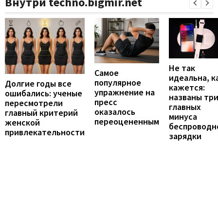
Внутри techno.bigmir.net
Не так
Самое
идеальна, к
популярное
Долгие годы все
кажется:
упражнение на
ошибались: ученые
названы тр
пресс
пересмотрели
главных
оказалось
главный критерий
минуса
переоцененным
женской
беспроводн
привлекательности
зарядки