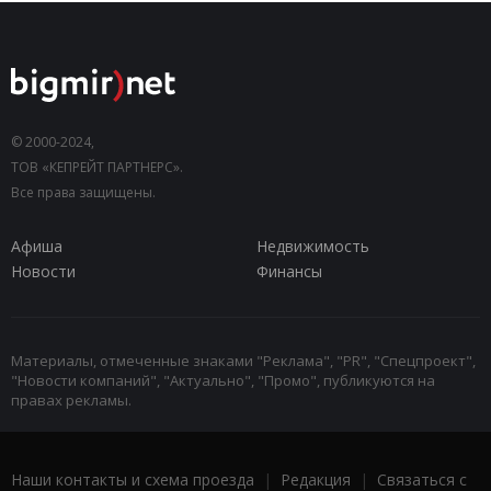
© 2000-2024,
ТОВ «КЕПРЕЙТ ПАРТНЕРС».
Все права защищены.
Афиша
Недвижимость
Новости
Финансы
Материалы, отмеченные знаками "Реклама", "PR", "Спецпроект",
"Новости компаний", "Актуально", "Промо", публикуются на
правах рекламы.
Наши контакты и схема проезда
|
Редакция
|
Связаться с