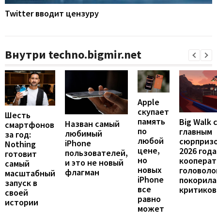
Twitter вводит цензуру
Внутри techno.bigmir.net
Apple
скупает
Шесть
память
Big Walk 
Назван самый
смартфонов
по
главным
любимый
за год:
любой
сюрприз
iPhone
Nothing
цене,
2026 года
пользователей,
готовит
но
кооперат
и это не новый
самый
новых
головоло
флагман
масштабный
iPhone
покорила
запуск в
все
критиков
своей
равно
истории
может