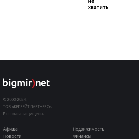
не
хватить
© 2000-2024,
ТОВ «КЕПРЕЙТ ПАРТНЕРС».
Все права защищены.
Афиша
Недвижимость
Новости
Финансы