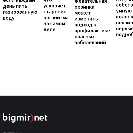
жевательная
собст
ускоряет
день пить
резинка
умную
старение
газированную
может
колонк
организма
воду
изменить
появил
на самом
подход к
первы
деле
профилактике
подро
опасных
заболеваний