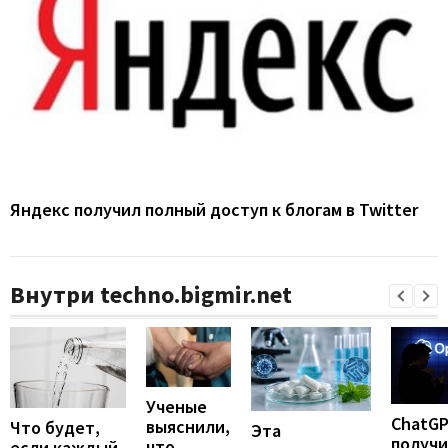
Яндекс получил полный доступ к блогам в Twitter
Внутри techno.bigmir.net
Ученые
ChatG
выяснили,
Что будет,
Эта
получ
что
если каждый