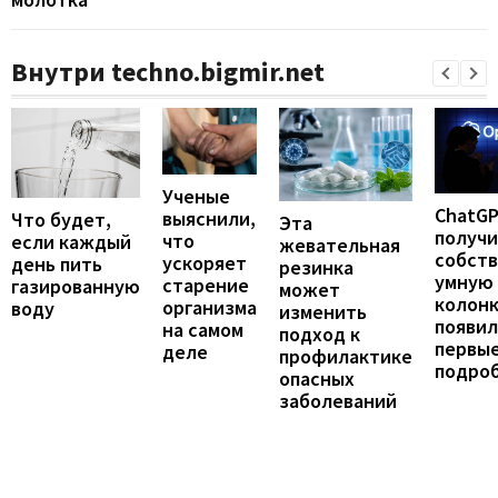
Внутри techno.bigmir.net
Ученые
ChatG
выяснили,
Что будет,
Эта
получ
что
если каждый
жевательная
собст
ускоряет
день пить
резинка
умную
старение
газированную
может
колонк
организма
воду
изменить
появил
на самом
подход к
первы
деле
профилактике
подро
опасных
заболеваний