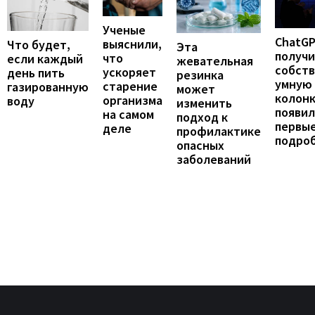
Ученые
ChatG
выяснили,
Что будет,
Эта
получ
что
если каждый
жевательная
собст
ускоряет
день пить
резинка
умную
старение
газированную
может
колонк
организма
воду
изменить
появил
на самом
подход к
первы
деле
профилактике
подро
опасных
заболеваний