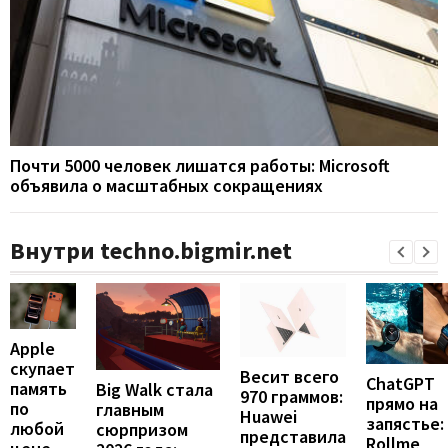
Почти 5000 человек лишатся работы: Microsoft
объявила о масштабных сокращениях
Внутри techno.bigmir.net
Apple
скупает
Весит всего
ChatGPT
память
Big Walk стала
970 граммов:
прямо на
по
главным
Huawei
запястье:
любой
сюрпризом
представила
Rollme