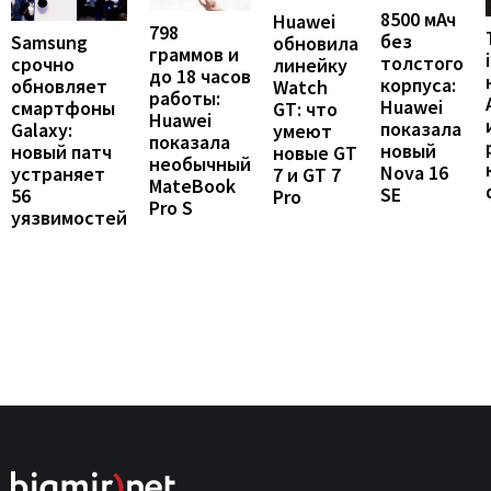
8500 мАч
Huawei
798
без
Samsung
обновила
граммов и
толстого
срочно
линейку
до 18 часов
корпуса:
обновляет
Watch
работы:
Huawei
смартфоны
GT: что
Huawei
показала
Galaxy:
умеют
показала
новый
новый патч
новые GT
необычный
Nova 16
устраняет
7 и GT 7
MateBook
SE
56
Pro
Pro S
уязвимостей