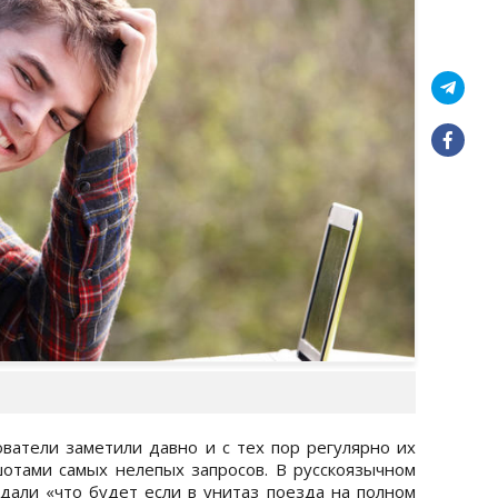
ователи заметили давно и с тех пор регулярно их
отами самых нелепых запросов. В русскоязычном
дали «что будет если в унитаз поезда на полном