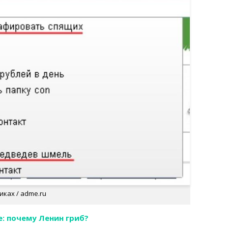
ках / adme.ru
e: почему Ленин гриб?