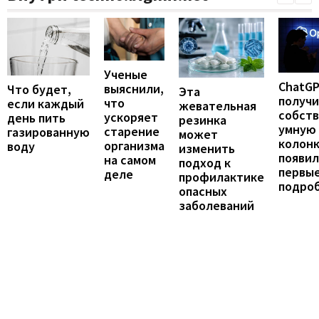
Ученые
ChatG
выяснили,
Что будет,
Эта
получ
что
если каждый
жевательная
собст
ускоряет
день пить
резинка
умную
старение
газированную
может
колонк
организма
воду
изменить
появил
на самом
подход к
первы
деле
профилактике
подро
опасных
заболеваний