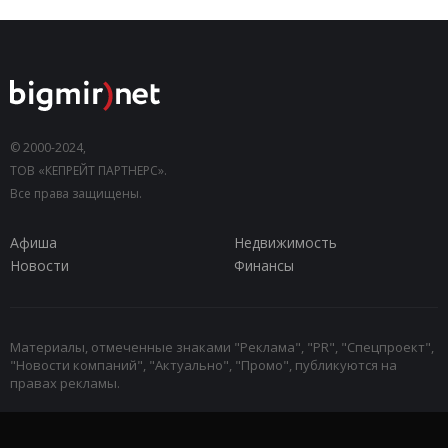
© 2000-2024,
ТОВ «КЕПРЕЙТ ПАРТНЕРС».
Все права защищены.
Афиша
Недвижимость
Новости
Финансы
Материалы, отмеченные знаками "Реклама", "PR", "Спецпроект",
"Новости компаний", "Актуально", "Промо", публикуются на
правах рекламы.