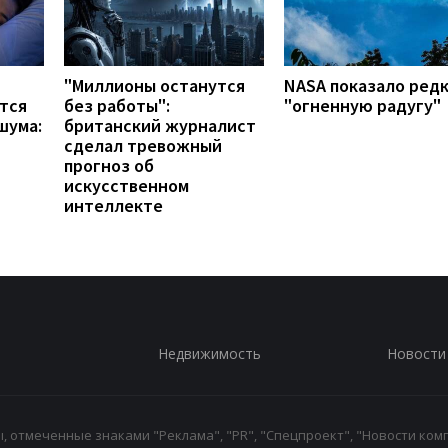
"Миллионы останутся
NASA показало ред
тся
без работы":
"огненную радугу"
шума:
британский журналист
сделал тревожный
прогноз об
искусственном
интеллекте
Недвижимость
Новости
 отмеченные знаками "Реклама", "PR", "Спецпроект", "Новости комп