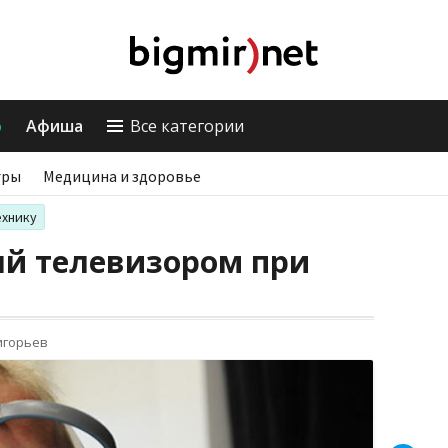
о
Афиша
Все категории
гры
Медицина и здоровье
ехнику
ляй телевизором при
игорьев