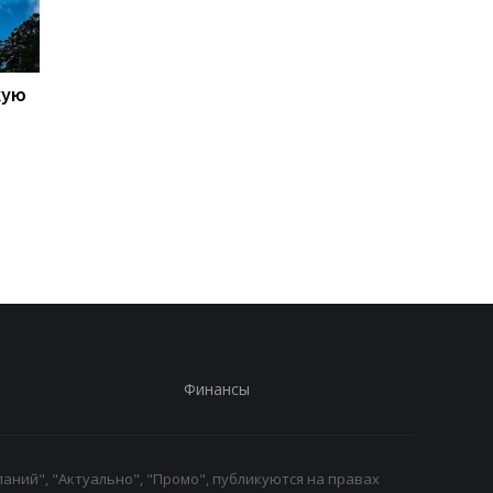
кую
Galaxy S27 Ultra станет
Не по мощности, а п
фотографировать
любви владельцев:
иначе: инсайдер
AnTuTu выбрал лучш
раскрыл секрет новых
Android-смартфоны
объективов Samsung
Финансы
аний", "Актуально", "Промо", публикуются на правах