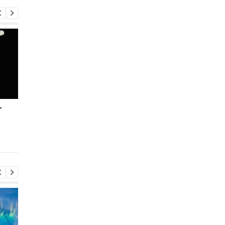
т
Просмотр ТВ усиливает
Опубликованы ренд
риск ужасных болезней
двухстороненго
прозрачного
телевизора