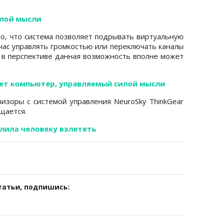
илой мысли
о, что система позволяет подрывать виртуальную
йчас управлять громкостью или переключать каналы
о в перспективе данная возможность вполне может
ает компьютер, управляемый силой мысли
визоры с системой управления NeuroSky ThinkGear
щается.
лила человеку взлететь
татьи, подпишись: